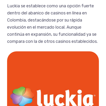
Luckia se establece como una opción fuerte
dentro del abanico de casinos en línea en
Colombia, destacándose por su rápida
evolución en el mercado local. Aunque
continúa en expansión, su funcionalidad ya se
compara con la de otros casinos establecidos.