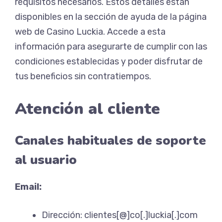
requisitos necesarios. Estos detalles están
disponibles en la sección de ayuda de la página
web de Casino Luckia. Accede a esta
información para asegurarte de cumplir con las
condiciones establecidas y poder disfrutar de
tus beneficios sin contratiempos.
Atención al cliente
Canales habituales de soporte
al usuario
Email:
Dirección: clientes[@]co[.]luckia[.]com