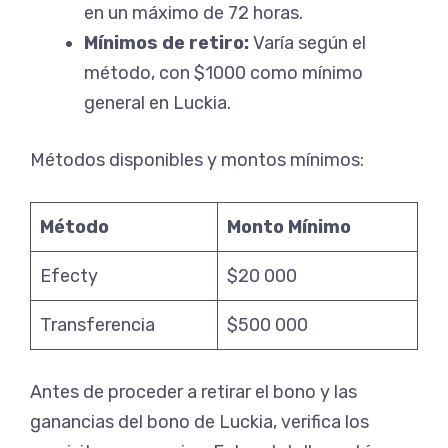
en un máximo de 72 horas.
Mínimos de retiro:
Varía según el
método, con $1000 como mínimo
general en Luckia.
Métodos disponibles y montos mínimos:
Método
Monto Mínimo
Efecty
$20 000
Transferencia
$500 000
Antes de proceder a retirar el bono y las
ganancias del bono de Luckia, verifica los