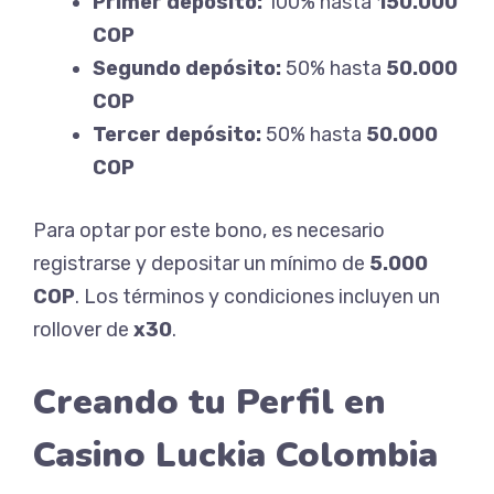
Primer depósito:
100% hasta
150.000
COP
Segundo depósito:
50% hasta
50.000
COP
Tercer depósito:
50% hasta
50.000
COP
Para optar por este bono, es necesario
registrarse y depositar un mínimo de
5.000
COP
. Los términos y condiciones incluyen un
rollover de
x30
.
Creando tu Perfil en
Casino Luckia Colombia