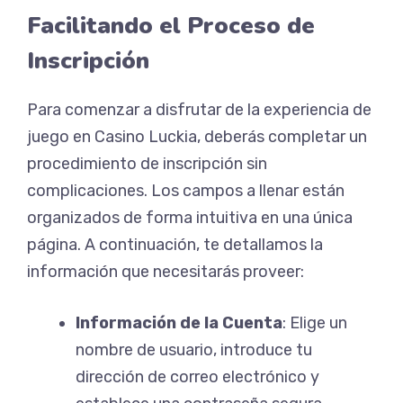
Facilitando el Proceso de
Inscripción
Para comenzar a disfrutar de la experiencia de
juego en Casino Luckia, deberás completar un
procedimiento de inscripción sin
complicaciones. Los campos a llenar están
organizados de forma intuitiva en una única
página. A continuación, te detallamos la
información que necesitarás proveer:
Información de la Cuenta
: Elige un
nombre de usuario, introduce tu
dirección de correo electrónico y