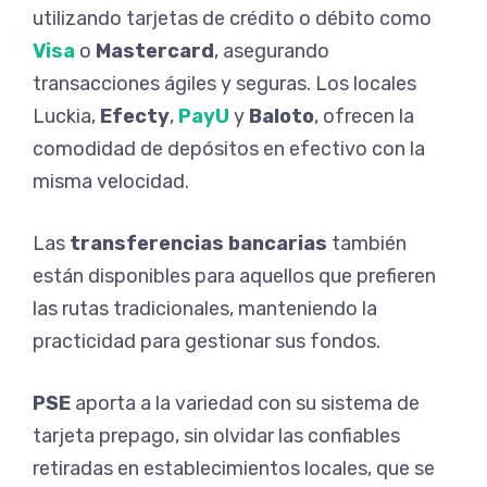
utilizando tarjetas de crédito o débito como
Visa
o
Mastercard
, asegurando
transacciones ágiles y seguras. Los locales
Luckia,
Efecty
,
PayU
y
Baloto
, ofrecen la
comodidad de depósitos en efectivo con la
misma velocidad.
Las
transferencias bancarias
también
están disponibles para aquellos que prefieren
las rutas tradicionales, manteniendo la
practicidad para gestionar sus fondos.
PSE
aporta a la variedad con su sistema de
tarjeta prepago, sin olvidar las confiables
retiradas en establecimientos locales, que se