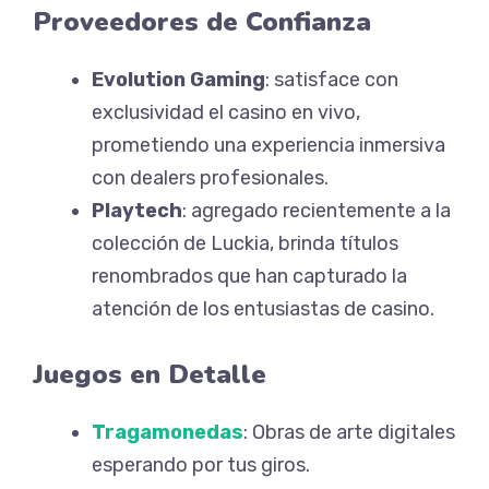
Proveedores de Confianza
Evolution Gaming
: satisface con
exclusividad el casino en vivo,
prometiendo una experiencia inmersiva
con dealers profesionales.
Playtech
: agregado recientemente a la
colección de Luckia, brinda títulos
renombrados que han capturado la
atención de los entusiastas de casino.
Juegos en Detalle
Tragamonedas
: Obras de arte digitales
esperando por tus giros.