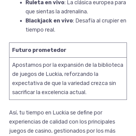
Ruleta en vivo
: La clásica europea para
que sientas la adrenalina.
Blackjack en vivo
: Desafía al crupier en
tiempo real.
Futuro prometedor
Apostamos por la expansión de la biblioteca
de juegos de Luckia, reforzando la
expectativa de que la variedad crezca sin
sacrificar la excelencia actual.
Así, tu tiempo en Luckia se define por
experiencias de calidad con los principales
juegos de casino, gestionados por los más