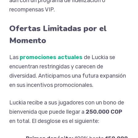
aún con un programa de fidelización o
recompensas VIP.
Ofertas Limitadas por el
Momento
Las
promociones actuales
de Luckia se
encuentran restringidas y carecen de
diversidad. Anticipamos una futura expansión
en sus incentivos promocionales.
Luckia recibe a sus jugadores con un bono de
bienvenida que puede llegar a
250.000 COP
en total. El desglose es el siguiente: