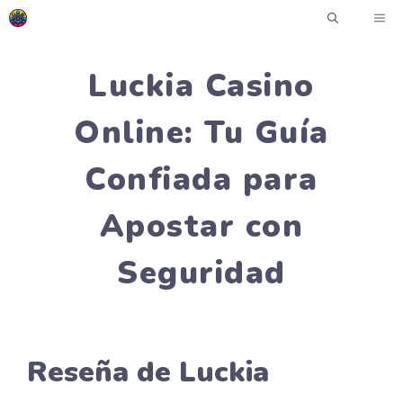
Saltar
Me
al
contenido
Luckia Casino
Online: Tu Guía
Confiada para
Apostar con
Seguridad
Reseña de Luckia