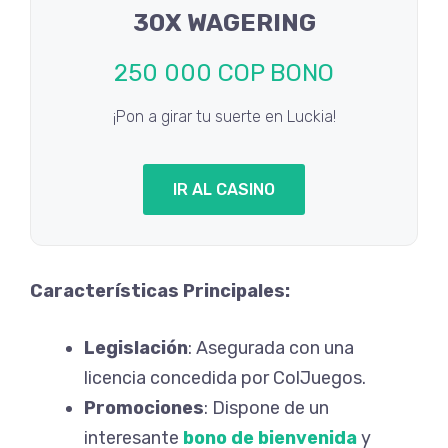
30X WAGERING
250 000 COP BONO
¡Pon a girar tu suerte en Luckia!
IR AL CASINO
Características Principales:
Legislación
: Asegurada con una
licencia concedida por ColJuegos.
Promociones
: Dispone de un
interesante
bono de bienvenida
y