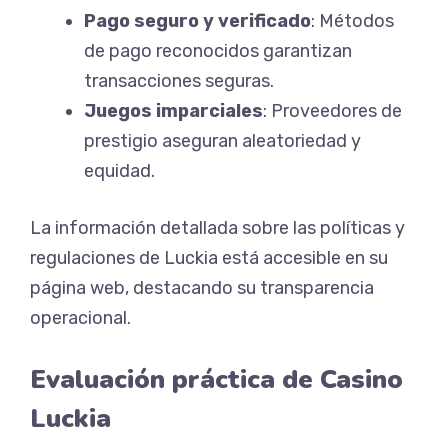
Pago seguro y verificado
: Métodos
de pago reconocidos garantizan
transacciones seguras.
Juegos imparciales
: Proveedores de
prestigio aseguran aleatoriedad y
equidad.
La información detallada sobre las políticas y
regulaciones de Luckia está accesible en su
página web, destacando su transparencia
operacional.
Evaluación práctica de Casino
Luckia