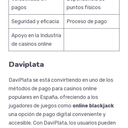
pagos
puntos físicos
Seguridad y eficacia
Proceso de pago
Apoyo en la Industria
de casinos online
Daviplata
DaviPlata se está convirtiendo en uno de los
métodos de pago para casinos online
populares en España, ofreciendo a los
jugadores de juegos como
online blackjack
una opción de pago digital conveniente y
accesible. Con DaviPlata, los usuarios pueden