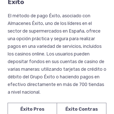
Éxito
El método de pago Éxito, asociado con
Almacenes Éxito, uno de los líderes en el
sector de supermercados en España, ofrece
una opción práctica y segura para realizar
pagos en una variedad de servicios, incluidos
los casinos online. Los usuarios pueden
depositar fondos en sus cuentas de casino de
varias maneras: utilizando tarjetas de crédito o
débito del Grupo Éxito o haciendo pagos en
efectivo directamente en más de 700 tiendas
a nivel nacional.
Éxito
Pros
Éxito
Contras