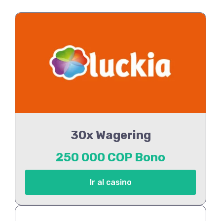
30x Wagering
250 000 COP Bono
Ir al casino