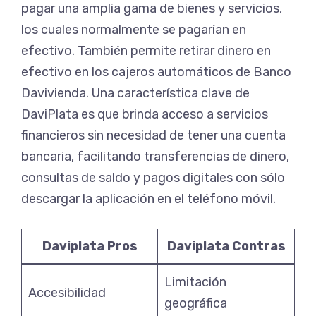
pagar una amplia gama de bienes y servicios,
los cuales normalmente se pagarían en
efectivo. También permite retirar dinero en
efectivo en los cajeros automáticos de Banco
Davivienda. Una característica clave de
DaviPlata es que brinda acceso a servicios
financieros sin necesidad de tener una cuenta
bancaria, facilitando transferencias de dinero,
consultas de saldo y pagos digitales con sólo
descargar la aplicación en el teléfono móvil.
Daviplata
Pros
Daviplata
Contras
Limitación
Accesibilidad
geográfica