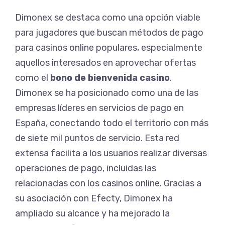
Dimonex se destaca como una opción viable
para jugadores que buscan métodos de pago
para casinos online populares, especialmente
aquellos interesados en aprovechar ofertas
como el
bono de bienvenida casino
.
Dimonex se ha posicionado como una de las
empresas líderes en servicios de pago en
España, conectando todo el territorio con más
de siete mil puntos de servicio. Esta red
extensa facilita a los usuarios realizar diversas
operaciones de pago, incluidas las
relacionadas con los casinos online. Gracias a
su asociación con Efecty, Dimonex ha
ampliado su alcance y ha mejorado la