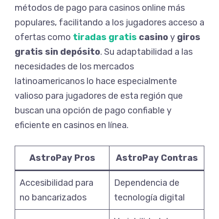
métodos de pago para casinos online más
populares, facilitando a los jugadores acceso a
ofertas como
tiradas gratis
casino
y
giros
gratis sin depósito
. Su adaptabilidad a las
necesidades de los mercados
latinoamericanos lo hace especialmente
valioso para jugadores de esta región que
buscan una opción de pago confiable y
eficiente en casinos en línea.
AstroPay
Pros
AstroPay
Contras
Accesibilidad para
Dependencia de
no bancarizados
tecnología digital