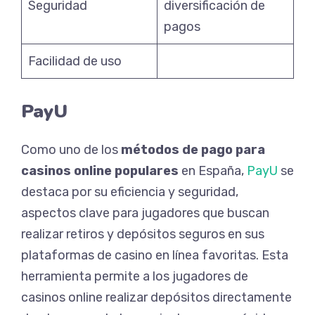
Seguridad
diversificación de
pagos
Facilidad de uso
PayU
Como uno de los
métodos de pago para
casinos online populares
en España,
PayU
se
destaca por su eficiencia y seguridad,
aspectos clave para jugadores que buscan
realizar retiros y depósitos seguros en sus
plataformas de casino en línea favoritas. Esta
herramienta permite a los jugadores de
casinos online realizar depósitos directamente