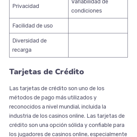
Variabilidad de
Privacidad
condiciones
Facilidad de uso
Diversidad de
recarga
Tarjetas de Crédito
Las tarjetas de crédito son uno de los
métodos de pago más utilizados y
reconocidos a nivel mundial, incluida la
industria de los casinos online. Las tarjetas de
crédito son una opción sólida y confiable para
los jugadores de casinos online, especialmente