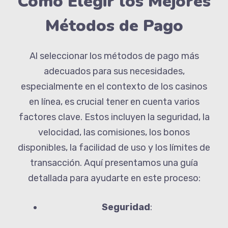
Cómo Elegir los Mejores
Métodos de Pago
Al seleccionar los métodos de pago más
adecuados para sus necesidades,
especialmente en el contexto de los casinos
en línea, es crucial tener en cuenta varios
factores clave. Estos incluyen la seguridad, la
velocidad, las comisiones, los bonos
disponibles, la facilidad de uso y los límites de
transacción. Aquí presentamos una guía
detallada para ayudarte en este proceso:
Seguridad
: