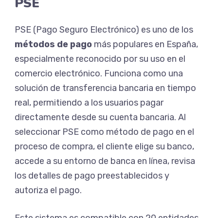
PSE
PSE (Pago Seguro Electrónico) es uno de los
métodos de pago
más populares en España,
especialmente reconocido por su uso en el
comercio electrónico. Funciona como una
solución de transferencia bancaria en tiempo
real, permitiendo a los usuarios pagar
directamente desde su cuenta bancaria. Al
seleccionar PSE como método de pago en el
proceso de compra, el cliente elige su banco,
accede a su entorno de banca en línea, revisa
los detalles de pago preestablecidos y
autoriza el pago.
Este sistema es compatible con 20 entidades