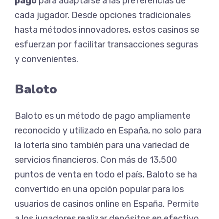
pago
para adaptarse a las preferencias de
cada jugador. Desde opciones tradicionales
hasta métodos innovadores, estos casinos se
esfuerzan por facilitar transacciones seguras
y convenientes.
Baloto
Baloto es un método de pago ampliamente
reconocido y utilizado en España, no solo para
la lotería sino también para una variedad de
servicios financieros. Con más de 13,500
puntos de venta en todo el país, Baloto se ha
convertido en una opción popular para los
usuarios de casinos online en España. Permite
a los jugadores realizar depósitos en efectivo,