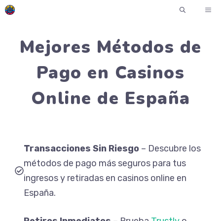
Saltar
Me
al
contenido
Mejores Métodos de
Pago en Casinos
Online de España
Transacciones Sin Riesgo
– Descubre los
métodos de pago más seguros para tus
ingresos y retiradas en casinos online en
España.