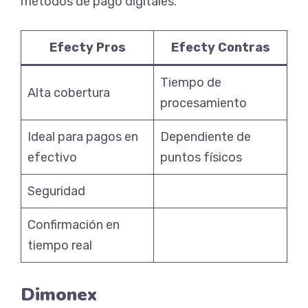
métodos de pago digitales.
Efecty
Pros
Efecty
Contras
Tiempo de
Alta cobertura
procesamiento
Ideal para pagos en
Dependiente de
efectivo
puntos físicos
Seguridad
Confirmación en
tiempo real
Dimonex