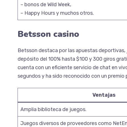
– bonos de Wild Week,
– Happy Hours y muchos otros.
Betsson casino
Betsson destaca por las apuestas deportivas, 
depósito del 100% hasta $100 y 300 giros grat
cuenta con un eficiente servicio de chat en viv
segundos y ha sido reconocido con un premio po
Ventajas
Amplia biblioteca de juegos.
Juegos diversos de proveedores como NetEnt