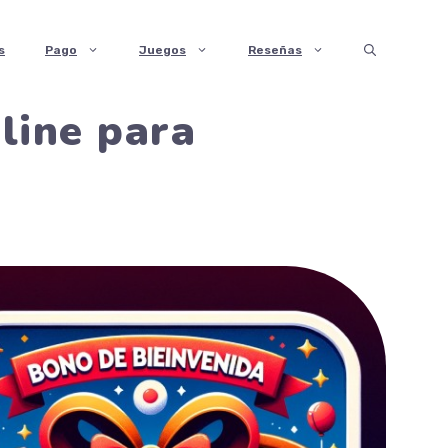
s
Pago
Juegos
Reseñas
line para