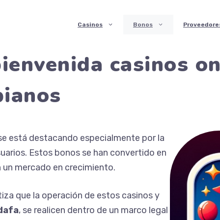
Casinos
Bonos
Proveedore
ienvenida casinos on
bianos
 se está destacando especialmente por la
uarios. Estos bonos se han convertido en
n un mercado en crecimiento.
iza que la operación de estos casinos y
dafa
, se realicen dentro de un marco legal