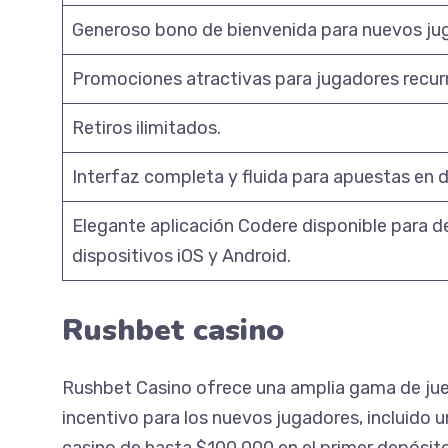
Generoso bono de bienvenida para nuevos ju
Promociones atractivas para jugadores recur
Retiros ilimitados.
Interfaz completa y fluida para apuestas en d
Elegante aplicación Codere disponible para d
dispositivos iOS y Android.
Rushbet casino
Rushbet Casino ofrece una amplia gama de jueg
incentivo para los nuevos jugadores, incluido