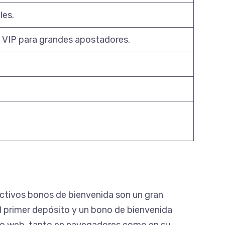
les.
 VIP para grandes apostadores.
activos bonos de bienvenida son un gran
l primer depósito y un bono de bienvenida