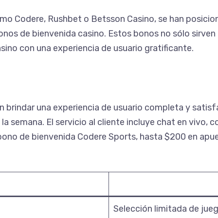
omo Codere, Rushbet o Betsson Casino, se han posiciona
onos de bienvenida casino. Estos bonos no sólo sirven
sino con una experiencia de usuario gratificante.
n brindar una experiencia de usuario completa y satis
 la semana. El servicio al cliente incluye chat en vivo, 
 bono de bienvenida Codere Sports, hasta $200 en apue
Selección limitada de jue