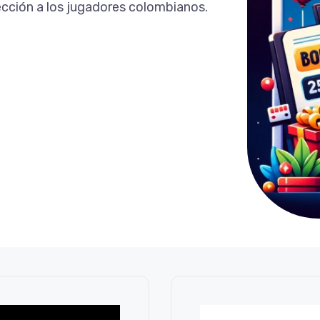
ección a los jugadores colombianos.