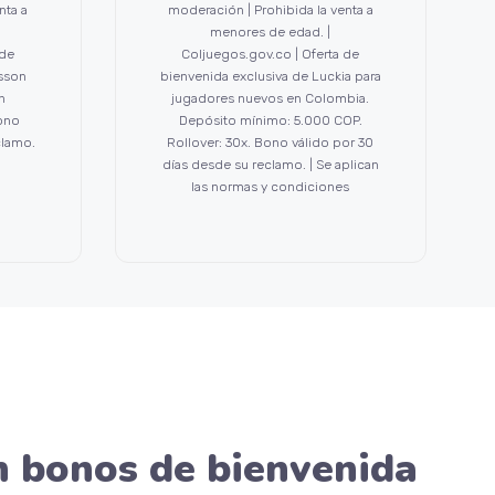
nta a
moderación | Prohibida la venta a
menores de edad. |
 de
Coljuegos.gov.co | Oferta de
tsson
bienvenida exclusiva de Luckia para
n
jugadores nuevos en Colombia.
Bono
Depósito mínimo: 5.000 COP.
clamo.
Rollover: 30x. Bono válido por 30
días desde su reclamo. | Se aplican
las normas y condiciones
n bonos de bienvenida