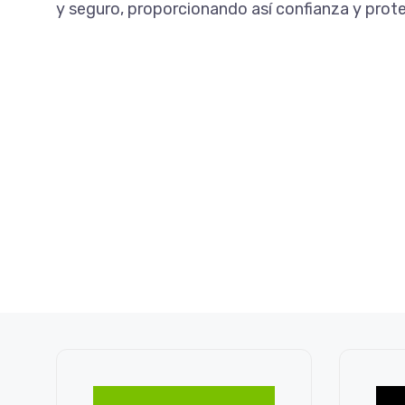
y seguro, proporcionando así confianza y prot